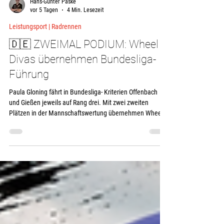
Hans-Günter Päske
vor 5 Tagen
4 Min. Lesezeit
Leistungsport | Radrennen
🇩🇪 ZWEIMAL PODIUM: Wheel
Divas übernehmen Bundesliga-
Führung
Paula Gloning fährt in Bundesliga- Kriterien Offenbach
und Gießen jeweils auf Rang drei. Mit zwei zweiten
Plätzen in der Mannschaftswertung übernehmen Wheel
Divas die Bundesliga-Führung – und besetzen mit Paula
und Madeleine Wasserbaech zugleich die ersten beiden
Plätze der U23-Nachwuchswertung. Nur eine Woche nach
der Tour de Pologne Women stehen wir wieder an der
Startlinie – diesmal bei den beiden Kriterien der Frauen-
Rad-Bundesliga in Offenbach und Gießen. Der Wechsel
kön