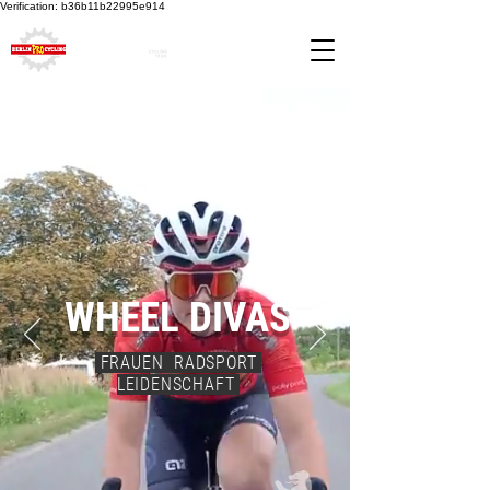
Verification: b36b11b22995e914
WHEEL DIVAS
FRAUEN RADSPORT
LEIDENSCHAFT