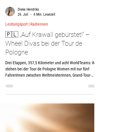
Dieke Hendriks
26. Juli
6 Min. Lesezeit
Leistungsport | Radrennen
🇵🇱 „Auf Krawall gebürstet!“ –
Wheel Divas bei der Tour de
Pologne
Drei Etappen, 357,5 Kilometer und acht WorldTeams: Wir
stehen bei der Tour de Pologne Women mit nur fünf
Fahrerinnen zwischen Weltmeisterinnen, Grand-Tour-
Siegerinnen und den stärksten Sprintzügen der Welt. Wir
greifen an, lernen und bringen alle fünf Wheel Divas ins
Ziel. Bei Eurosport heißt es über uns: „auf Krawall
gebürstet“. Genau so fühlt sich diese Rundfahrt an. Vier