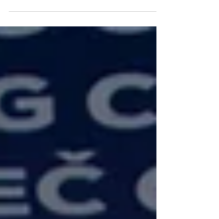
Radical Women of Cycling x Team Standert Women
Everesting Challenge am Teufelsberg wurde aus einem
Community-Ride ein echter Belastungstest. Mittendrin:
Wheel Divas Evolve – und am Ende sogar im Siegerteam.
Standert Everesting Team Challenge Das war keine
normale Samstagsrunde Samstag, 4. Juli 2026. Berlin.
Teufelsberg. Start um 10 Uhr. Schon die Idee klingt
einfach –