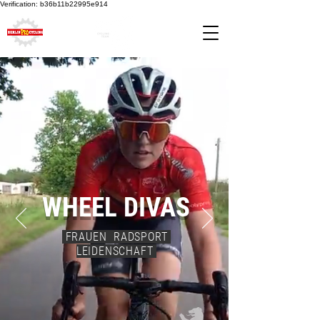
Verification: b36b11b22995e914
WHEEL DIVAS
FRAUEN RADSPORT
LEIDENSCHAFT