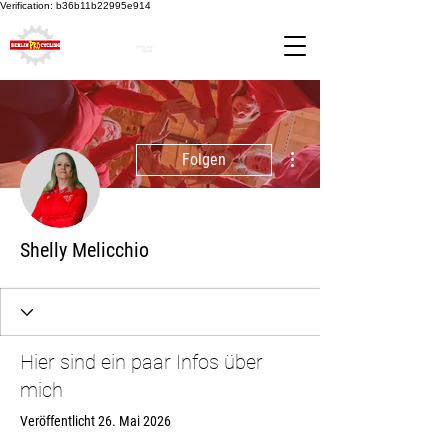
Verification: b36b11b22995e914
Weitere Optionen
Folgen
Shelly Melicchio
Hier sind ein paar Infos über
mich
Veröffentlicht 26. Mai 2026