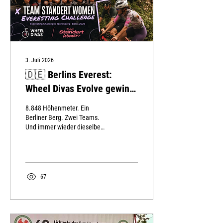
3. Juli 2026
🇩🇪 Berlins Everest:
Wheel Divas Evolve gewinnt
mit Team 2 bei Challenge
8.848 Höhenmeter. Ein
am Teufelsberg
Berliner Berg. Zwei Teams.
Und immer wieder dieselbe
Frage: noch einmal hoch? Bei
der Radical Women of Cycling
x Team Standert Women
Everesting Challenge am
Teufelsberg wurde aus einem
67
Community-Ride ein echter
Belastungstest. Mittendrin:
Wheel Divas Evolve – und am
Ende sogar im Siegerteam.
Standert Everesting Team