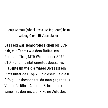
Fenja Gerpott (Wheel Divas Cycling Team) beim 
Arlberg Giro    
📷 
Veranstalter
Das Feld war semi-professionell bis UCI-
nah, mit Teams wie dem Raiffeisen 
Radteam Tirol, MTD Women oder SPAR 
CTO. Für ein ambitioniertes deutsches 
Frauenteam wie die Wheel Divas ist ein 
Platz unter den Top 20 in diesem Feld ein 
Erfolg – insbesondere, da man gegen teils 
Vollprofis fährt. Alle drei Fahrerinnen 
kamen sauber ins Ziel – keine Aufgabe, 
kein Defekt, kein Sturz – was unter diesen 
Bedingungen nicht selbstverständlich ist 