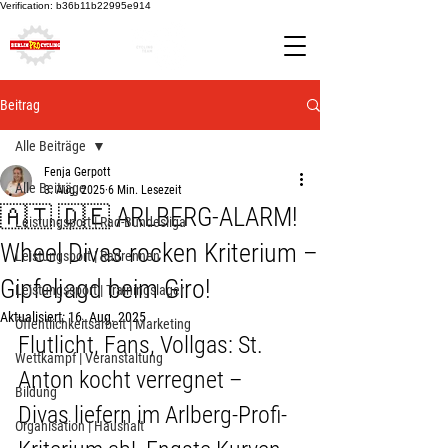
Verification: b36b11b22995e914
Beitrag
Alle Beiträge
Fenja Gerpott
Alle Beiträge
3. Aug. 2025
6 Min. Lesezeit
🇦🇹 🇩🇪 ARLBERG-ALARM!
Leistungsport | Rad-Bundesliga
Wheel Divas rocken Kriterium –
Leistungsport | Radrennen
Gipfeljagd beim Giro!
Leistungssport | Trainingslager
Aktualisiert:
16. Aug. 2025
Öffentlichkeitsarbeit | Marketing
Flutlicht, Fans, Vollgas: St. 
Wettkampf | Veranstaltung
Anton kocht verregnet – 
Bildung
Divas liefern im Arlberg-Profi-
Organisation | Haushalt