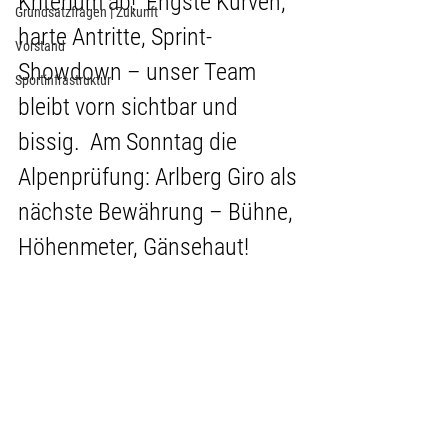
Kriterium ab!  Engste Kurven, 
Grundsatzfragen | Zukunft
harte Antritte, Sprint-
Vorstand
Showdown – unser Team 
Sportinfrastruktur
bleibt vorn sichtbar und 
bissig.  Am Sonntag die 
Alpenprüfung: Arlberg Giro als 
nächste Bewährung – Bühne, 
Höhenmeter, Gänsehaut!