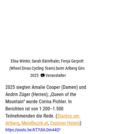
Elisa Winter, Sarah Bärnthaler, Fenja Gerpott  
(Wheel Divas Cycling Team) beim Arlberg Giro  
2025  
📷 
Veranstalter
2025 siegten Amalie Cooper (Damen) und 
Andrin Züger (Herren); „Queen of the 
Mountain“ wurde Corina Pichler. In 
Berichten ist von 1.200–1.500 
Teilnehmenden die Rede. (
Stanton am 
Arlberg
, 
MeinBezirk.at
, 
Explorer Hotels
)
https://youtu.be/bT7UULDm44Q?