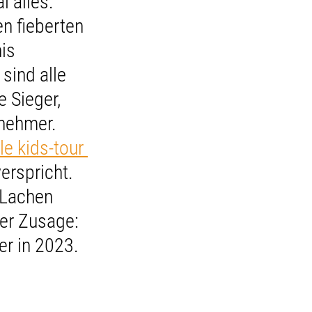
 alles. 
 fieberten 
is 
sind alle 
e Sieger, 
lnehmer.
le kids-tour 
erspricht. 
 Lachen 
er Zusage: 
er in 2023.