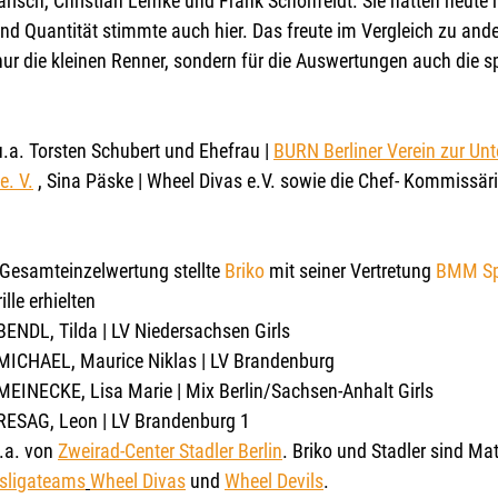
risch, Christian Lemke und Frank Schönfeldt. Sie hatten heute n
 und Quantität stimmte auch hier. Das freute im Vergleich zu and
ur die kleinen Renner, sondern für die Auswertungen auch die spo
a. Torsten Schubert und Ehefrau | 
BURN Berliner Verein zur Unt
. V.
 , Sina Päske | Wheel Divas e.V. sowie die Chef- Kommissäri
 Gesamteinzelwertung stellte 
Briko 
mit seiner Vertretung 
BMM Sp
lle erhielten 
BENDL, Tilda | LV Niedersachsen Girls
 MICHAEL, Maurice Niklas | LV Brandenburg
 MEINECKE, Lisa Marie | Mix Berlin/Sachsen-Anhalt Girls
 RESAG, Leon | LV Brandenburg 1
.a. von 
Zweirad-Center Stadler Berlin
. Briko und Stadler sind Ma
sligateams
Wheel Divas
 und 
Wheel Devils
.