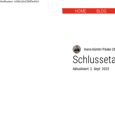
Verification: b36b11b22995e914
HOME
BLOG
Hans-Günter Päske
28
Schlusseta
Aktualisiert:
2. Sept. 2023