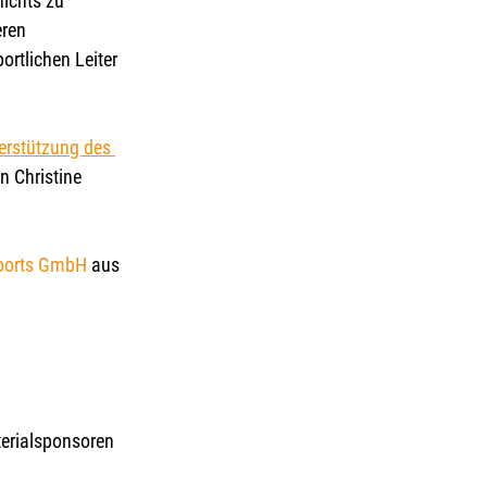
ichts zu 
eren 
rtlichen Leiter 
erstützung des 
n Christine 
orts GmbH
 aus 
terialsponsoren 