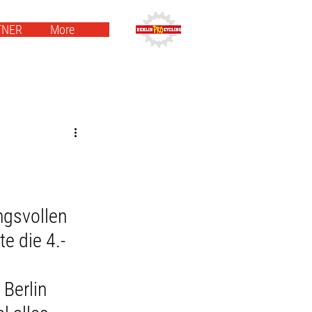
TNER
More
gsvollen 
e die 4.- 
.
Berlin 