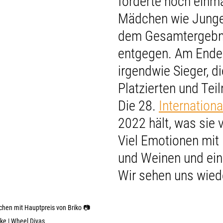
forderte noch einmal
Mädchen wie Jungen
dem Gesamtergebn
entgegen. Am Ende 
irgendwie Sieger, di
Platzierten und Tei
Die 28. 
Internationa
2022 hält, was sie v
Viel Emotionen mit
und Weinen und ein
Wir sehen uns wied
en mit Hauptpreis von Briko 📷 
ke | Wheel Divas