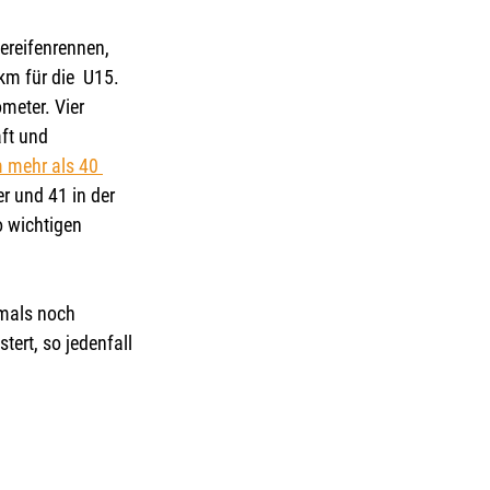
ereifenrennen, 
m für die  U15. 
meter. Vier 
ft und 
 mehr als 40 
r und 41 in der 
 wichtigen 
amals noch 
ert, so jedenfall 