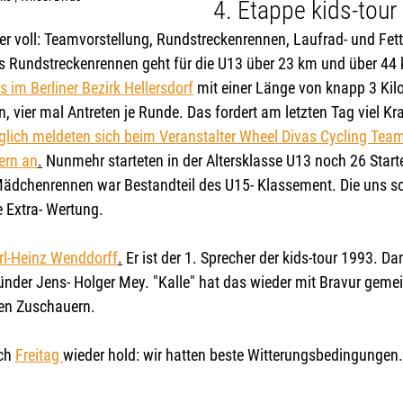
4. Etappe kids-tour
r voll: Teamvorstellung, Rundstreckenrennen, Laufrad- und Fett
as Rundstreckenrennen geht für die U13 über 23 km und über 44 k
s im Berliner Bezirk Hellersdorf
 mit einer Länge von knapp 3 Kilo
, vier mal Antreten je Runde. Das fordert am letzten Tag viel Kra
glich meldeten sich beim Veranstalter Wheel Divas Cycling Team
ern an
.
 Nunmehr starteten in der Altersklasse U13 noch 26 Starte
 Mädchenrennen war Bestandteil des U15- Klassement. Die uns so
Extra- Wertung.
rl-Heinz Wenddorff
.
 Er ist der 1. Sprecher der kids-tour 1993. D
er Jens- Holger Mey. "Kalle" hat das wieder mit Bravur gemeist
den Zuschauern.
ch 
Freitag 
wieder hold: wir hatten beste Witterungsbedingungen.