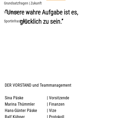
Grundsatzfragen | Zukunft
“Unsere wahre Aufgabe ist es, 
Vorstand
glücklich zu sein.” 
Sportinfrastruktur
DER VORSTAND und Teammanagement
Sina Päske			| Vorsitzende
Marina Thümmler		| Finanzen
Hans-Günter Päske	| Vize
Ralf Kühner			| Protokoll