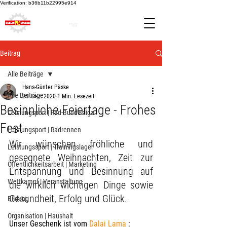
Verification: b36b11b22995e914
Beitrag
Alle Beiträge
Hans-Günter Päske
Alle Beiträge
24. Dez. 2020
1 Min. Lesezeit
Besinnliche Feiertage - Frohes
Leistungsport | Rad-Bundesliga
Fest
Leistungsport | Radrennen
Wir wünschen fröhliche und 
Leistungssport | Trainingslager
gesegnete Weihnachten, Zeit zur 
Öffentlichkeitsarbeit | Marketing
Entspannung und Besinnung auf 
Wettkampf | Veranstaltung
die wirklich wichtigen Dinge sowie 
Gesundheit, Erfolg und Glück.
Bildung
Organisation | Haushalt
Unser Geschenk ist vom 
Dalai Lama
 :