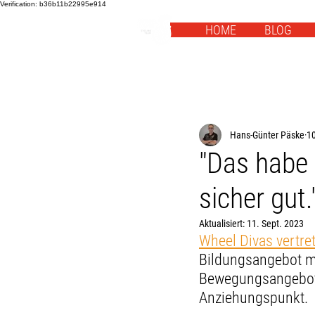
Verification: b36b11b22995e914
HOME
BLOG
Hans-Günter Päske
10
"Das habe 
sicher gut
Aktualisiert:
11. Sept. 2023
Wheel Divas vertre
Bildungsangebot mi
Bewegungsangebote 
Anziehungspunkt.