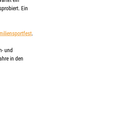
probiert. Ein 
iliensportfest
.
- und  
ahre in den 