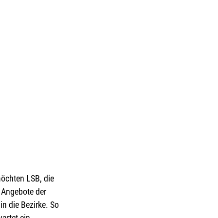
öchten LSB, die  
n Angebote der 
n die Bezirke. So 
artet ein 