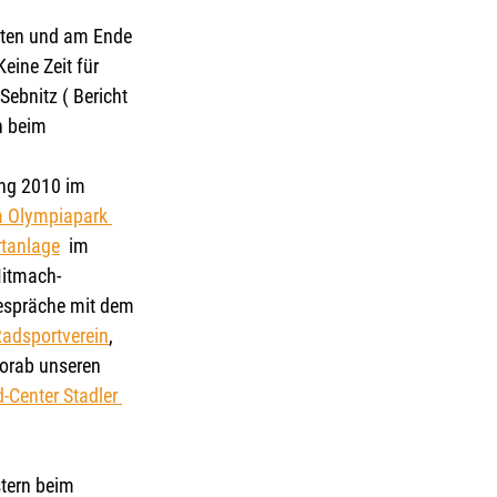
rten und am Ende 
eine Zeit für 
ebnitz ( Bericht 
n beim 
ung 2010 im 
m Olympiapark 
tanlage
  im 
Mitmach-
espräche mit dem 
Radsportverein
, 
orab unseren 
-Center Stadler 
stern beim 