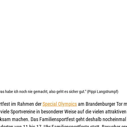
Das habe ich noch nie gemacht, also geht es sicher gut." (Pippi Langstrumpf) 
tfest im Rahmen der 
Special Olympics
 am Brandenburger Tor m
iele Sportvereine in besonderer Weise auf die vielen attraktive
rksam machen. Das Familiensportfest geht deshalb nocheinmal i
dorten von 11 bis 17  Uhr Familiensportfeste statt. Besucher erw