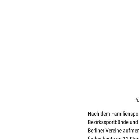
"
Nach dem Familienspor
Bezirkssportbünde und v
Berliner Vereine aufme
finden heute an 11 Stan