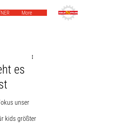
TNER
More
eht es
st
Fokus unser 
r kids größter 