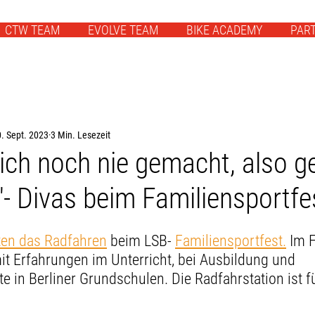
CTW TEAM
EVOLVE TEAM
BIKE ACADEMY
PAR
. Sept. 2023
3 Min. Lesezeit
ich noch nie gemacht, also g
."- Divas beim Familiensportfe
ten das Radfahren
 beim LSB- 
Familiensportfest.
 Im 
t Erfahrungen im Unterricht, bei Ausbildung und 
in Berliner Grundschulen. Die Radfahrstation ist fü