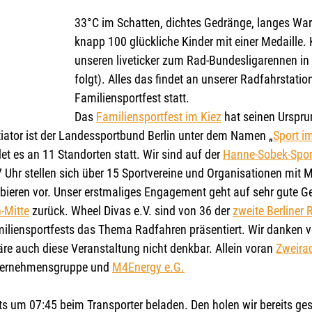
33°C im Schatten, dichtes Gedränge, langes Wa
knapp 100 glückliche Kinder mit einer Medaille. K
unseren liveticker zum Rad-Bundesligarennen in S
folgt). Alles das findet an unserer Radfahrstatio
Familiensportfest statt. 
Das 
Familiensportfest im Kiez
 hat seinen Urspr
tiator ist der Landessportbund Berlin unter dem Namen „
Sport i
det es an 11 Standorten statt. Wir sind auf der 
Hanne-Sobek-Spor
 Uhr stellen sich über 15 Sportvereine und Organisationen mit 
ieren vor. Unser erstmaliges Engagement geht auf sehr gute G
-Mitte
 zurück. Wheel Divas e.V. sind von 36 der 
zweite Berliner 
liensportfests das Thema Radfahren präsentiert. Wir danken v
re auch diese Veranstaltung nicht denkbar. Allein voran 
Zweirad
ternehmensgruppe und 
M4Energy e.G.
its um 07:45 beim Transporter beladen. Den holen wir bereits ge