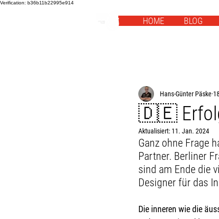
Verification: b36b11b22995e914
HOME
BLOG
Hans-Günter Päske
18
🇩🇪 Erfol
Aktualisiert:
11. Jan. 2024
Ganz ohne Frage hat
Partner. Berliner F
sind am Ende die vi
Designer für das I
Die inneren wie die äus