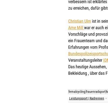
verbessern ist erklärte
zu erreichen, dafür gibt
Christian Ulm
 ist in s
Arne Mill 
war er auch e
Vorschläge und provozie
ein Frauenteam und dan
Erfahrungen vom Profisp
Bundespolizeisportsch
Veranstaltungsleiter 
ID
Das heutige Aussehen, d
Bekleidung , über das F
femalcycling
frauenradsport
M
Leistungsport | Radrennen