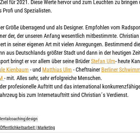
s Ziel für 2021. Diese Werte hervor und zum Leuchten zu bringen 
s Profi und Spezialisten. 
einer Größe überragend und als Designer. Empfohlen vom Radsport
iner der, der unseren Anfang wesentlich mitbestimmte. Christian 
rt in seiner eigenen Art mit vielen Anregungen. Bestimmend die 
n aus Deutschlands größter Stadt und dann in der heutigen Zeit
ort bringt er vor allem über seine Brüder 
Stefan Ulm
- heute Ka
ule Kienbaum
 - und 
Matthias Ulm
 - Cheftrainer 
Berliner Schwim
M 
- mit. Alles sehr, sehr erfolgreiche Menschen.
er profesionelle Auftritt und das international konkurrenzfähig
ahrzeug bis zum Internetauftritt sind Christian´s Verdienst.
entalcoaching
design
Öffentlichkeitsarbeit | Marketing