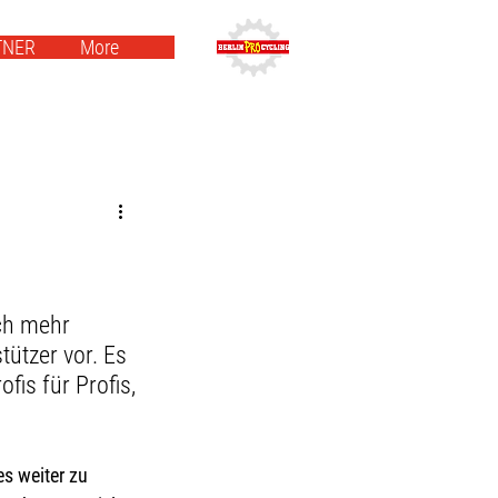
TNER
More
ch mehr 
tützer vor. Es 
fis für Profis, 
s weiter zu 