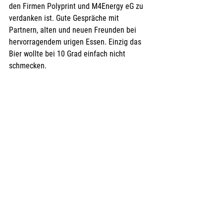
den Firmen Polyprint und M4Energy eG zu 
verdanken ist. Gute Gespräche mit 
Partnern, alten und neuen Freunden bei 
hervorragendem urigen Essen. Einzig das 
Bier wollte bei 10 Grad einfach nicht 
schmecken. 
Julius Päske | Hans-Günter Päske - Alte Försterei
Ganz zum Schluss ein dickes Dankeschön 