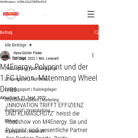
Verification: b36b11b22995e914
Beitrag
Alle Beiträge
Hans-Günter Päske
Alle Beiträge
20. Sept. 2022
1 Min. Lesezeit
M4Energy, Polyprint und der
Leistungsport | Rad-Bundesliga
1.FC Union. Mittenmang Wheel
Leistungsport | Radrennen
Divas.
Leistungssport | Trainingslager
Aktualisiert:
21. Sept. 2022
Öffentlichkeitsarbeit | Marketing
„INNOVATION TRIFFT EFFIZIENZ 
Wettkampf | Veranstaltung
UND KLIMASCHUTZ“ heisst die 
Roadshow von M4Energy. Sie und 
Bildung
Polyprint sind wesentliche Partner 
Organisation | Haushalt