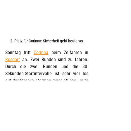
2. Platz für Corinna: Sicherheit geht heute vor
Sonntag tritt 
Corinna
 beim Zeifahren in 
Rosdorf
 an. Zwei Runden sind zu fahren. 
Durch die zwei Runden und die 30-
Sekunden-Startintervalle ist sehr viel los 
auf der Strecke. Corinna muss etliche Leute 
überholen sowie die Kreisverkehre und 
Wenden vorsichtig absolvieren, um Stürze 
oder Zusammenstöße zu verhindern. 
Trotzdem ist es ein gutes Training für die 
kommende DM
. Am Ende wird Corinna 
knapp Zweite mit vier Sekunden Rückstand. 
Sie ist sich sicher, dass eigentlich etwas 