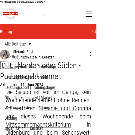
Verification: b36b11b22995e914
Beitrag
Alle Beiträge
Stefanie Paul
Alle Beiträge
9. Juni 2024
2 Min. Lesezeit
🇩🇪 Norden oder Süden -
Leistungsport | Rad-Bundesliga
Podium geht immer.
Leistungsport | Radrennen
Aktualisiert:
11. Juni 2024
Leistungssport | Trainingslager
Die Saison ist voll im Gange, kein 
Öffentlichkeitsarbeit | Marketing
Wochenende vergeht ohne Rennen. 
So vertreten 
Stefanie und Corinna
Wettkampf | Veranstaltung
uns dieses Wochenende beim 
Bildung
Mittsommernachtskriterium
 in 
Organisation | Haushalt
Oldenburg
 und beim 
Sehenswert-