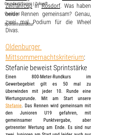
Grundsatzfragen | Zukunft
Zeitfahrcup
 in 
Rosdorf
. Was haben 
beide Rennen gemeinsam? Genau, 
Vorstand
zwei mal Podium für die Wheel 
Sportinfrastruktur
Divas.
Oldenburger 
Mittsommernachtskriterium
: 
Stefanie beweist Sprintstärke
Einen 800-Meter-Rundkurs im 
Gewerbegebiet gilt es 50 mal zu 
überwinden mit jeder 10. Runde eine 
Wertungsrunde. Mit am Start unsere 
Stefanie
. Das Rennen wird gemeinsam mit 
den Junioren U19 gefahren, mit 
gemeinsamer Punktvergabe, aber 
getrennter Wertung am Ende. Es sind nur 
zwei Junioren am Start und leider auch nur 