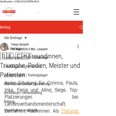
Verification: b36b11b22995e914
Beitrag
Alle Beiträge
Fenja Gerpott
Alle Beiträge
13. Mai 2024
5 Min. Lesezeit
🇩🇪 🇨🇭Freundinnen,
Leistungsport | Rad-Bundesliga
Triumphe, Podien, Meister und
Leistungsport | Radrennen
Patienten
Leistungssport | Trainingslager
Keine Erholung für Corinna, Paula, 
Öffentlichkeitsarbeit | Marketing
Inka, Fenja und Aline
:
 Siege, Top- 
Wettkampf | Veranstaltung
Platzierungen bei 
Bildung
Landesverbandsmeisterschaft, 
Zeitfahren, Radrennen. Als 
Therapie 
Organisation | Haushalt