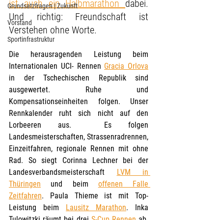
ist auch ein Halbmarathon 
dabei. 
Grundsatzfragen | Zukunft
Und richtig: Freundschaft ist 
Vorstand
Verstehen ohne Worte. 
Sportinfrastruktur
Die herausragenden Leistung beim 
Internationalen UCI- Rennen 
Gracia Orlova
in der Tschechischen Republik sind 
ausgewertet. Ruhe und 
Kompensationseinheiten folgen. Unser 
Rennkalender ruht sich nicht auf den 
Lorbeeren aus.  Es folgen 
Landesmeisterschaften, Strassenradrennen, 
Einzeitfahren, regionale Rennen mit ohne 
Rad. So siegt Corinna Lechner bei der 
Landesverbandsmeisterschaft 
LVM in 
Thüringen
 und beim 
offenen Falle 
Zeitfahren
. Paula Thieme ist mit Top- 
Leistung beim 
Lausitz Marathon
. Inka 
Tulowitzki räumt bei drei 
S-Cup Rennen
 ab. 