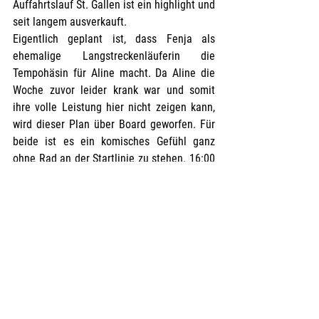
Auffahrtslauf St. Gallen ist ein highlight und 
seit langem ausverkauft.
Eigentlich geplant ist, dass Fenja als 
ehemalige Langstreckenläuferin die 
Tempohäsin für Aline macht. Da Aline die 
Woche zuvor leider krank war und somit 
ihre volle Leistung hier nicht zeigen kann, 
wird dieser Plan über Board geworfen. Für 
beide ist es ein komisches Gefühl ganz 
ohne Rad an der Startlinie zu stehen. 16:00 
Uhr der Startschuss fällt. Recht schnell 
merkt Fenja, dass die Läuferbeine an dem 
Tag „gut“ sind. Die Strecke führt durch die 
St. Gallener Innenstadt mit super 
Stimmung, aber auch über Stock und Stein 
um die Stadt herum. Besonders 
herausfordernd für die Beiden ist das 
bergab Laufen. Wo‘s runter geht, geht‘s 
natürlich auch wieder rauf, sodass der 