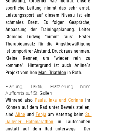
Belastung, körperlich wie mental. Unsere 
sportliche Leitung nimmt das sehr ernst. 
Leistungssport auf diesem Niveau ist ein 
schmales Brett. Es folgen Gespräche, 
Anpassung der Trainingsplanung. Leiter 
Clemens Ludwig "nimmt raus". Erster 
Therapieansatz für die Angstbewältigung 
ist temporärer Abstand, Druck raus nehmen. 
Kleine Rennen, um "wieder rein zu 
kommne". 
Hintergrund ist auch Anline`s 
Projekt vom Iron 
Man- Triathlon
 in Roth. 
Planung, Taktik, Platzierung beim 
Auffahrtslauf St. Gallen
Während also 
Paula, Inka und Corinna
ihr 
Können auf dem Rad unter Beweis stellen, 
sind 
Aline
 und 
Fenja
 am Vatertag beim 
St. 
Gallener Halbmarathon
 in Laufschuhen 
anstatt auf dem Rad unterwegs.  Der 