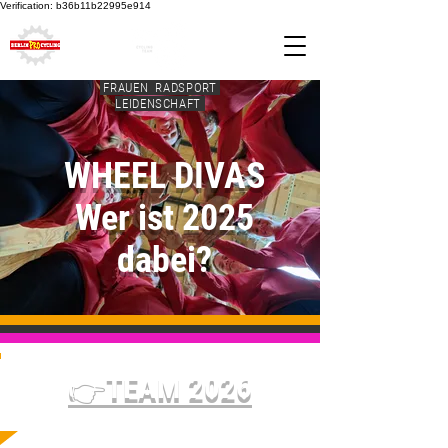
Verification: b36b11b22995e914
FRAUEN RADSPORT
LEIDENSCHAFT
WHEEL DIVAS
Wer ist 2025
dabei?
👉TEAM 2026