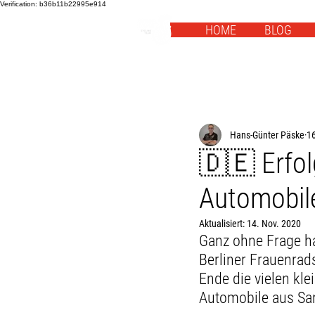
Verification: b36b11b22995e914
HOME
BLOG
Hans-Günter Päske
16
🇩🇪 Erfol
Automobil
Aktualisiert:
14. Nov. 2020
Ganz ohne Frage hat
Berliner Frauenrads
Ende die vielen kle
Automobile aus S