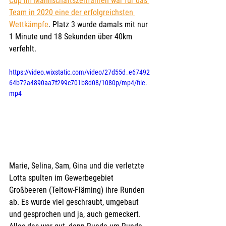
Cup im Mannschaftszeitfahren war für das 
Team in 2020 eine der erfolgreichsten 
Wettkämpfe
. Platz 3 wurde damals mit nur 
1 Minute und 18 Sekunden über 40km 
verfehlt.
https://video.wixstatic.com/video/27d55d_e67492
64b72a4890aa7f299c701b8d08/1080p/mp4/file.
mp4
Marie, Selina, Sam, Gina und die verletzte 
Lotta spulten im Gewerbegebiet 
Großbeeren (Teltow-Fläming) ihre Runden 
ab. Es wurde viel geschraubt, umgebaut 
und gesprochen und ja, auch gemeckert. 