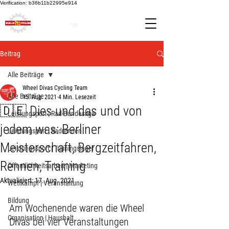
Verification: b36b11b22995e914
Beitrag
Alle Beiträge
Wheel Divas Cycling Team
Alle Beiträge
15. Aug. 2021
4 Min. Lesezeit
🇩🇪 Dies und das und von
Leistungsport | Rad-Bundesliga
jedem was: Berliner
Leistungsport | Radrennen
Meisterschaft, Bergzeitfahren,
Leistungssport | Trainingslager
Rennen, Training
Öffentlichkeitsarbeit | Marketing
Aktualisiert:
17. Aug. 2021
Wettkampf | Veranstaltung
Bildung
Am Wochenende waren die Wheel 
Organisation | Haushalt
Divas bei vier Veranstaltungen 