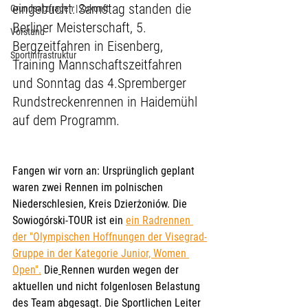
eingebucht: Samstag standen die 
Grundsatzfragen | Zukunft
Berliner Meisterschaft, 5. 
Vorstand
Bergzeitfahren in Eisenberg,
Sportinfrastruktur
Training Mannschaftszeitfahren 
und Sonntag das 4.Spremberger 
Rundstreckenrennen in Haidemühl 
auf dem Programm. 
Fangen wir vorn an: Ursprünglich geplant 
waren zwei Rennen im polnischen 
Niederschlesien, Kreis Dzierżoniów. Die 
Sowiogórski-TOUR ist ein 
ein Radrennen 
der "Olympischen Hoffnungen der Visegrad-
Gruppe in der Kategorie Junior, Women 
Open".
 Die
Rennen wurden wegen der 
aktuellen und nicht folgenlosen Belastung 
des Team abgesagt. Die Sportlichen Leiter 