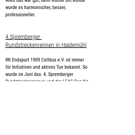
Alles das war gut, denn Runde um Runde 
wurde es harmonischer, besser, 
professioneller.
4.Spremberger 
Rundstreckenrennen in Haidemühl
RK Endspurt 1909 Cottbus e.V. ist immer 
für Initiativen und aktives Tun bekannt. So 
wurde im Juni das  4. Spremberger 
Rundstreckenrennen und der LEAG-Cup für 
den Sonntag ausgeschrieben. Wieder ein 
Radrennen nahe Berlin. Wenig Anfahrt, viel 
Wettkampf. In dieser schon fast 
chaotischen Zeit ein Zeichen, nicht locker 
zu lassen. Von uns aus ein dickes 
Dankeschön an die Cottbusser Initiatoren.