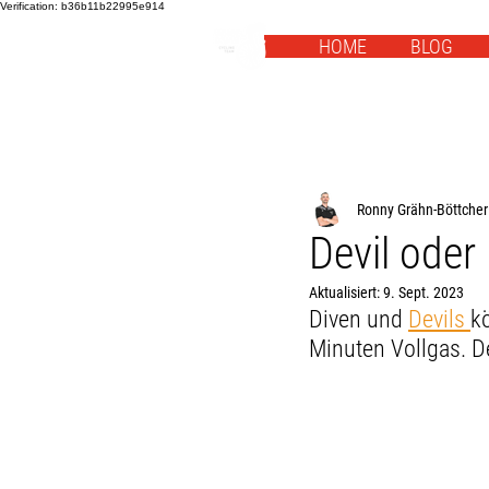
Verification: b36b11b22995e914
HOME
BLOG
Ronny Grähn-Böttcher
Devil oder
Aktualisiert:
9. Sept. 2023
Diven und 
Devils 
k
Minuten Vollgas. De