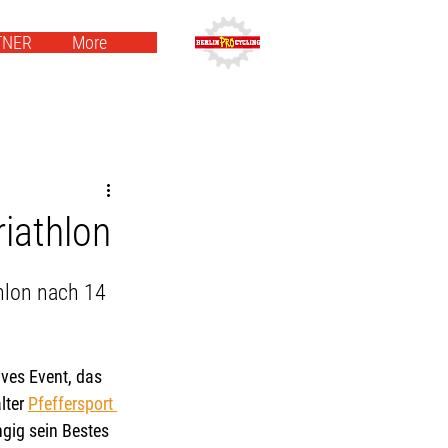
TNER
More
riathlon
hlon nach 14 
ives Event, das 
ter 
Pfeffersport 
gig sein Bestes 