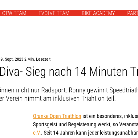
CTW TEAM
EVOLVE TEAM
BIKE ACADEMY
PAR
9. Sept. 2023
2 Min. Lesezeit
 Diva- Sieg nach 14 Minuten T
önnen nicht nur Radsport. Ronny gewinnt Speedtriat
r Verein nimmt am inklusiven Triahtlon teil.
Oranke Open Triathlon
 ist ein besonderes, inklus
Sportsgeist und Begeisterung weckt, so Veranstal
e.V.
. Seit 14 Jahren kann jeder leistungsunabhän