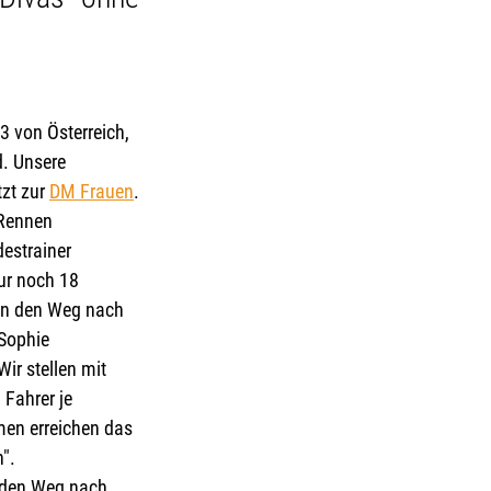
 von Österreich, 
. Unsere 
zt zur 
DM Frauen
.
Rennen 
estrainer 
r noch 18 
en den Weg nach 
Sophie 
ir stellen mit 
Fahrer je 
en erreichen das 
".
 den Weg nach 