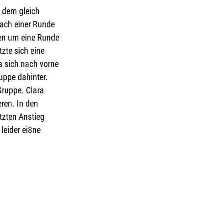
i dem gleich 
Nach einer Runde 
en um eine Runde 
zte sich eine 
a sich nach vorne 
uppe dahinter. 
Gruppe. Clara 
ren. In den 
zten Anstieg 
leider ei8ne 