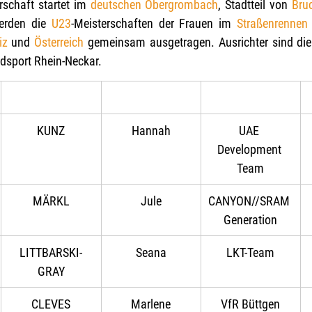
rschaft startet im 
deutschen
Obergrombach
, Stadtteil von 
Bru
erden die 
U23
-Meisterschaften der Frauen im 
Straßenrennen
iz
 und 
Österreich
 gemeinsam ausgetragen. Ausrichter sind die
dsport Rhein-Neckar.
KUNZ
Hannah
UAE 
Development 
Team
MÄRKL
Jule
CANYON//SRAM 
Generation
LITTBARSKI-
Seana
LKT-Team
GRAY
CLEVES
Marlene
VfR Büttgen