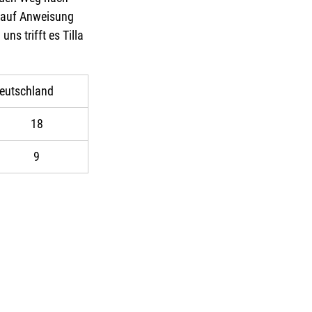
n auf Anweisung 
s trifft es Tilla 
eutschland
18
9