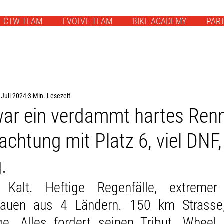
CTW TEAM
EVOLVE TEAM
BIKE ACADEMY
PAR
 Juli 2024
3 Min. Lesezeit
war ein verdammt hartes Ren
chtung mit Platz 6, viel DNF
.
 Kalt. Heftige Regenfälle, extremer
Frauen aus 4 Ländern. 150 km Strasse,
e. Alles fordert seinen Tribut. Wheel 