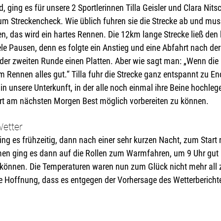
, ging es für unsere 2 Sportlerinnen Tilla Geisler und Clara Nit
m Streckencheck. Wie üblich fuhren sie die Strecke ab und mus
len, das wird ein hartes Rennen. Die 12km lange Strecke ließ den 
le Pausen, denn es folgte ein Anstieg und eine Abfahrt nach de
n der zweiten Runde einen Platten. Aber wie sagt man: „Wenn die
im Rennen alles gut.“ Tilla fuhr die Strecke ganz entspannt zu E
in unsere Unterkunft, in der alle noch einmal ihre Beine hochle
art am nächsten Morgen Best möglich vorbereiten zu können. 
Wetter
g es frühzeitig, dann nach einer sehr kurzen Nacht, zum Start 
en ging es dann auf die Rollen zum Warmfahren, um 9 Uhr gut
zu können. Die Temperaturen waren nun zum Glück nicht mehr all
 Hoffnung, dass es entgegen der Vorhersage des Wetterberichte