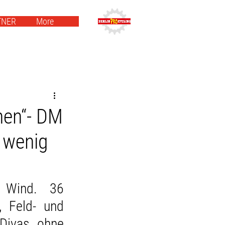
TNER
More
nen“- DM
, wenig
 Wind. 36 
 Feld- und 
Divas ohne 