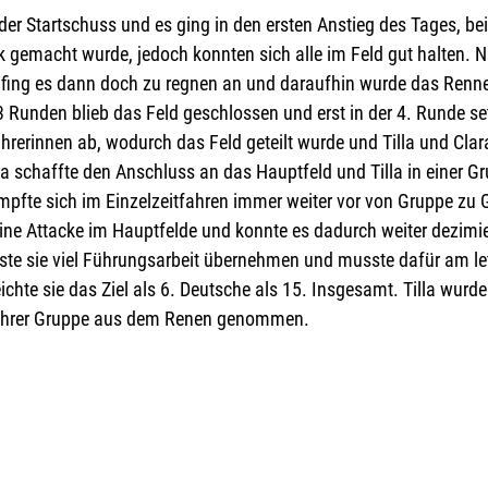
 der Startschuss und es ging in den ersten Anstieg des Tages, be
k gemacht wurde, jedoch konnten sich alle im Feld gut halten. 
 fing es dann doch zu regnen an und daraufhin wurde das Renn
 3 Runden blieb das Feld geschlossen und erst in der 4. Runde set
rerinnen ab, wodurch das Feld geteilt wurde und Tilla und Clar
 schaffte den Anschluss an das Hauptfeld und Tilla in einer Gr
ämpfte sich im Einzelzeitfahren immer weiter vor von Gruppe zu 
eine Attacke im Hauptfelde und konnte es dadurch weiter dezimie
e sie viel Führungsarbeit übernehmen und musste dafür am let
chte sie das Ziel als 6. Deutsche als 15. Insgesamt. Tilla wurde 
 ihrer Gruppe aus dem Renen genommen.