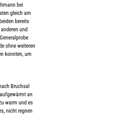
schmann bei 
sten gleich am 
beiden bereits 
r anderen und 
 Generalprobe 
nde ohne weiteren 
gen konnten, um 
nach Bruchsal 
 aufgewärmt an 
 zu warm und es 
s, nicht regnen 