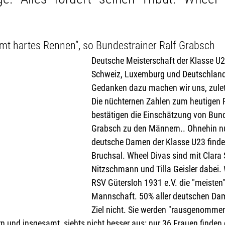
mt hartes Rennen“, so Bundestrainer Ralf Grabsch
Deutsche Meisterschaft der Klasse U23
Schweiz, Luxemburg und Deutschland
Gedanken dazu machen wir uns, zulet
Die nüchternen Zahlen zum heutigen 
bestätigen die Einschätzung von Bund
Grabsch zu den Männern.. Ohnehin nu
deutsche Damen der Klasse U23 find
Bruchsal. Wheel Divas sind mit Clara 
Nitzschmann und Tilla Geisler dabei. W
RSV Gütersloh 1931 e.V. die "meisten" 
Mannschaft. 50% aller deutschen Dam
Ziel nicht. Sie werden "rausgenommen
n und insgesamt  siehts nicht besser aus: nur 36 Frauen finden