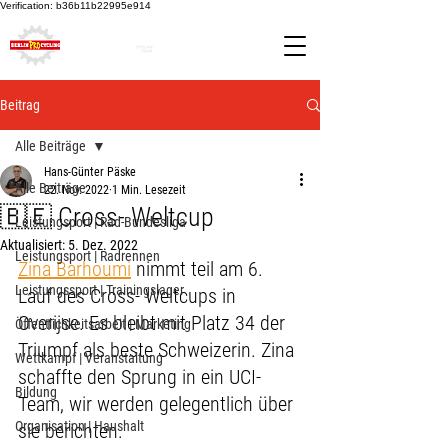
Verification: b36b11b22995e914
Beitrag
Alle Beiträge
Hans-Günter Päske
Alle Beiträge
22. Nov. 2022
1 Min. Lesezeit
🇧🇪 Cross- Weltcup
Leistungsport | Rad-Bundesliga
Aktualisiert:
5. Dez. 2022
Leistungsport | Radrennen
Zina Barhoumi
 nimmt teil am 6. 
Leistungssport | Trainingslager
Lauf des Cross- Weltcups in 
Overijse. Es bleibt mit Platz 34 der 
Öffentlichkeitsarbeit | Marketing
Triumpf als beste Schweizerin. Zina 
Wettkampf | Veranstaltung
schaffte den Sprung in ein UCI- 
Bildung
Team, wir werden gelegentlich über 
Organisation | Haushalt
sie berichten.