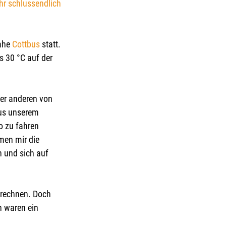
hr schlussendlich 
ahe 
Cottbus 
statt. 
s 30 °C auf der 
der anderen von 
aus unserem 
o zu fahren
men mir die 
n und sich auf 
erechnen. Doch 
 waren ein 