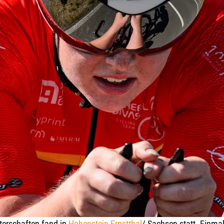
terschaften fand in 
Hohenstein-Ernstthal
/ Sachsen statt. Einmal