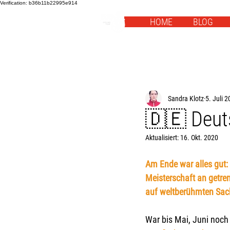
Verification: b36b11b22995e914
HOME
BLOG
Sandra Klotz
5. Juli 
🇩🇪 Deut
Aktualisiert:
16. Okt. 2020
Am Ende war alles gut:
Meisterschaft an getre
auf weltberühmten Sac
War bis Mai, Juni noch 