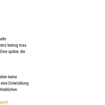
sehr
renz betrug max. 
ine später, die 
lten keine 
 eine Entwicklung 
rheblichen 
sport