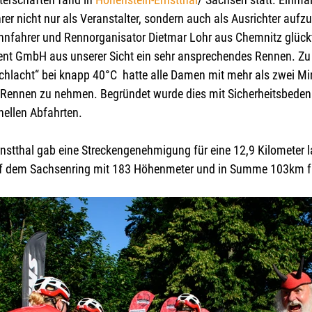
r nicht nur als Veranstalter, sondern auch als Ausrichter aufzut
nfahrer und Rennorganisator Dietmar Lohr aus Chemnitz glüc
ent GmbH aus unserer Sicht ein sehr ansprechendes Rennen. Zu
eschlacht“ bei knapp 40°C  hatte alle Damen mit mehr als zwei M
 Rennen zu nehmen. Begründet wurde dies mit Sicherheitsbeden
hnellen Abfahrten.
rnstthal gab eine Streckengenehmigung für eine 12,9 Kilometer 
uf dem Sachsenring mit 183 Höhenmeter und in Summe 103km fr