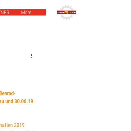
TNER
More
ßenrad-
au und 30.06.19 
haften 2019 