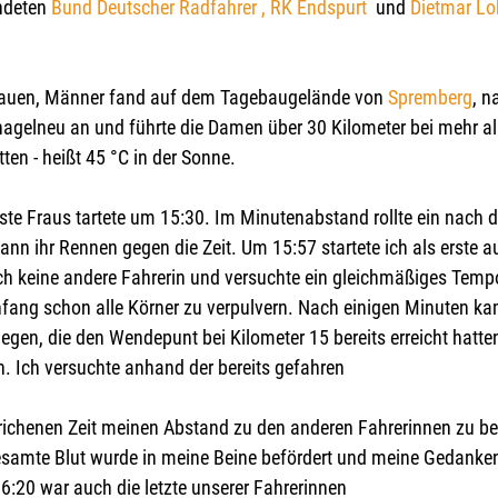
deten 
Bund Deutscher Radfahrer
, RK Endspurt
  und 
Dietmar Lo
Frauen, Männer fand auf dem Tagebaugelände von 
Spremberg
, n
 nagelneu an und führte die Damen über 30 Kilometer bei mehr al
ten - heißt 45 °C in der Sonne.
 erste Fraus tartete um 15:30. Im Minutenabstand rollte ein nach 
nn ihr Rennen gegen die Zeit. Um 15:57 startete ich als erste 
ch keine andere Fahrerin und versuchte ein gleichmäßiges Temp
nfang schon alle Körner zu verpulvern. Nach einigen Minuten ka
egen, die den Wendepunt bei Kilometer 15 bereits erreicht hatte
 Ich versuchte anhand der bereits gefahren
trichenen Zeit meinen Abstand zu den anderen Fahrerinnen zu b
samte Blut wurde in meine Beine befördert und meine Gedanken
6:20 war auch die letzte unserer Fahrerinnen