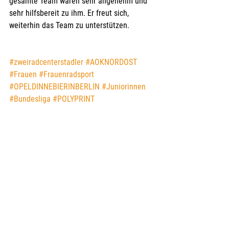
gesamte Team waren sehr angenehm und 
sehr hilfsbereit zu ihm. Er freut sich, 
weiterhin das Team zu unterstützen.
#zweiradcenterstadler
#AOKNORDOST
#Frauen
#Frauenradsport
#OPELDINNEBIERINBERLIN
#Juniorinnen
#Bundesliga
#POLYPRINT
Leistungsport | Radrennen
Öffentlichkeitsarbeit | Marketing
Alle ansehen
Aktuelle Beiträge