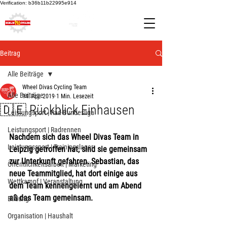
Verification: b36b11b22995e914
Beitrag
Alle Beiträge
Wheel Divas Cycling Team
Alle Beiträge
14. Apr. 2019
1 Min. Lesezeit
🇩🇪 Rückblick Einhausen
Leistungsport | Rad-Bundesliga
Leistungsport | Radrennen
Nachdem sich das Wheel Divas Team in 
Leistungssport | Trainingslager
Leipzig getroffen hat, sind sie gemeinsam 
zur Unterkunft gefahren. Sebastian, das 
Öffentlichkeitsarbeit | Marketing
neue Teammitglied, hat dort einige aus 
Wettkampf | Veranstaltung
dem Team kennengelernt und am Abend 
aß das Team gemeinsam.
Bildung
Organisation | Haushalt