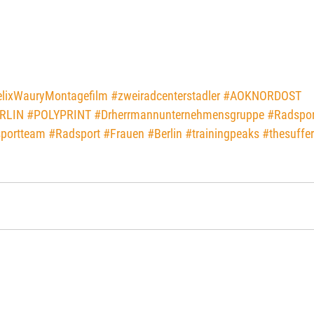
elixWauryMontagefilm
#zweiradcenterstadler
#AOKNORDOST
RLIN
#POLYPRINT
#Drherrmannunternehmensgruppe
#Radspo
portteam
#Radsport
#Frauen
#Berlin
#trainingpeaks
#thesuffer