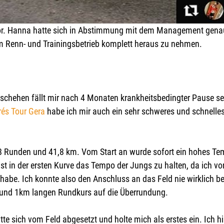
or. Hanna hatte sich in Abstimmung mit dem Management genau
m Renn- und Trainingsbetrieb komplett heraus zu nehmen.
eschehen fällt mir nach 4 Monaten krankheitsbedingter Pause se
rés Tour Gera
 habe ich mir auch ein sehr schweres und schnelle
38 Runden und 41,8 km. Vom Start an wurde sofort ein hohes Te
gst in der ersten Kurve das Tempo der Jungs zu halten, da ich 
 habe. Ich konnte also den Anschluss an das Feld nie wirklich
Rund 1km langen Rundkurs auf die Überrundung.
atte sich vom Feld abgesetzt und holte mich als erstes ein. Ich h