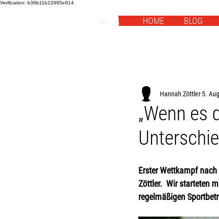
Verification: b36b11b22995e914
HOME
BLOG
Hannah Zöttler
5. Au
„Wenn es d
Unterschi
Erster Wettkampf nach 
Zöttler.  Wir starteten
regelmäßigen Sportbet