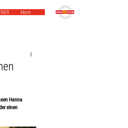
TNER
More
inen
Hasen Hanna 
der einen 