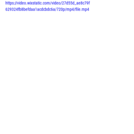
https://video.wixstatic.com/video/27d55d_ae8c79f
629324fb8befdaa1acdcbdc6a/720p/mp4/file.mp4
🎥 
Sparkassen Heidecup
"Es gehört viel Mut und Optimismus dazu" 
titelte 
Nico Wendt
 von der Torgauer 
Zeitung elbland zum Engagement der 
Veranstalter. Wir stimmen dem 
uneingeschränkt zu. 
Vielen Dank an die 
Sportfreunde 
Neuseenland e.V.
 und der 
Stadt Torgau
 für 
den Mut, eine Veranstaltung stattfinden zu 
lassen.