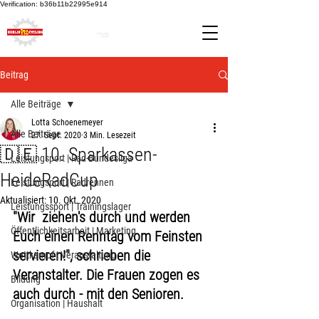
Verification: b36b11b22995e914
Beitrag
Alle Beiträge
Lotta Schoenemeyer
Alle Beiträge
27. Sept. 2020
3 Min. Lesezeit
🇩🇪 10. Sparkassen-
Leistungsport | Rad-Bundesliga
HeideRadCup
Leistungsport | Radrennen
Aktualisiert:
10. Okt. 2020
Leistungssport | Trainingslager
"Wir  ziehen's durch und werden 
Öffentlichkeitsarbeit | Marketing
Euch einen Renntag vom Feinsten 
servieren!", schrieben die 
Wettkampf | Veranstaltung
Veranstalter. Die Frauen zogen es 
Bildung
auch durch - mit den Senioren.
Organisation | Haushalt