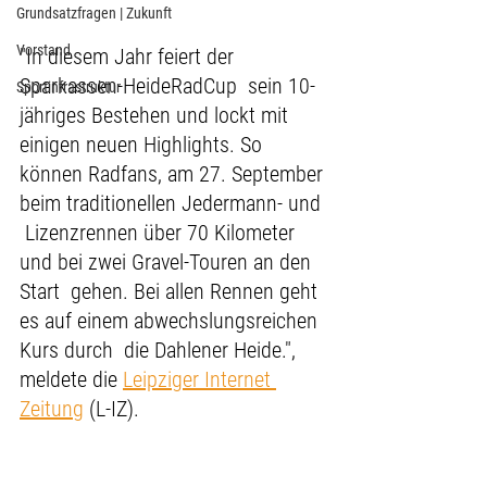
Grundsatzfragen | Zukunft
Vorstand
"In diesem Jahr feiert der 
Sparkassen-HeideRadCup  sein 10-
Sportinfrastruktur
jähriges Bestehen und lockt mit 
einigen neuen Highlights. So  
können Radfans, am 27. September 
beim traditionellen Jedermann- und 
 Lizenzrennen über 70 Kilometer 
und bei zwei Gravel-Touren an den 
Start  gehen. Bei allen Rennen geht 
es auf einem abwechslungsreichen 
Kurs durch  die Dahlener Heide.", 
meldete die 
Leipziger Internet 
Zeitung
 (L-IZ).