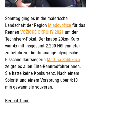
Sonntag ging es in die malerische 
Landschaft der Region 
Mladovožice 
für das 
Rennen 
VOŽICKÉ OKRUHY 2021
 um den 
Techniserv-Pokal. Der knapp 20km- Kurs 
war 4x mit insgesamt 2.200 Höhenmeter 
zu befahren. Die dreimalige olympische 
Eisschnelllaufsiegerin 
Martina Sáblíková
zeigte es allen Elite-Rennradfahrerinnen. 
Sie hatte keine Konkurrenz. Nach einem 
Soloritt und einem Vorsprung über 4:10 
min gewann sie souverän.
Bericht Tami:
Heute fuhr ich mit meinem Team bei 
dem Techniserv Cup - Mladá Vožice 
mit. Ich war sehr aufgeregt. Nach 