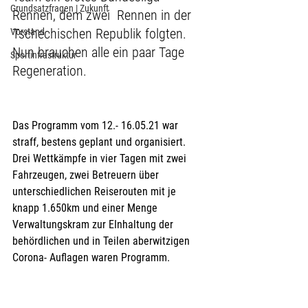
Grundsatzfragen | Zukunft
Rennen, dem zwei  Rennen in der 
Tschechischen Republik folgten. 
Vorstand
Nun brauchen alle ein paar Tage 
Sportinfrastruktur
Regeneration. 
Das Programm vom 12.- 16.05.21 war 
straff, bestens geplant und organisiert. 
Drei Wettkämpfe in vier Tagen mit zwei 
Fahrzeugen, zwei Betreuern über 
unterschiedlichen Reiserouten mit je 
knapp 1.650km und einer Menge 
Verwaltungskram zur EInhaltung der 
behördlichen und in Teilen aberwitzigen 
Corona- Auflagen waren Programm.