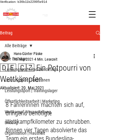
Verification: b36b11b22995e914
Beitrag
Alle Beiträge
Hans-Günter Päske
Alle Beiträge
16. Mai 2021
4 Min. Lesezeit
🇩🇪 🇨🇿 Ein Potpourri von
Leistungsport | Rad-Bundesliga
Wettkämpfen
Leistungsport | Radrennen
Aktualisiert:
20. Mai 2021
Leistungssport | Trainingslager
Öffentlichkeitsarbeit | Marketing
8 Fahrerinnen machten sich auf, 
Wettkampf | Veranstaltung
dringend benötigte 
Wettkampfkilometer zu schrubben. 
Bildung
Binnen vier Tagen absolvierte das 
Organisation | Haushalt
Team ein erstes Bundesliga- 