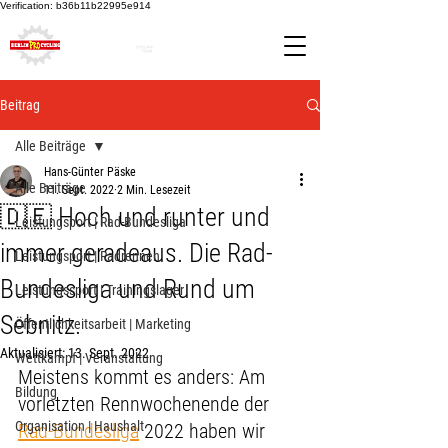
Verification: b36b11b22995e914
Beitrag
Alle Beiträge
Hans-Günter Päske
Alle Beiträge
11. Sept. 2022
2 Min. Lesezeit
🇩🇪 Hoch und runter und
Leistungsport | Rad-Bundesliga
immer geradeaus. Die Rad-
Leistungsport | Radrennen
Bundesliga und Rund um
Leistungssport | Trainingslager
Sebnitz.
Öffentlichkeitsarbeit | Marketing
Aktualisiert:
13. Sept. 2022
Wettkampf | Veranstaltung
Meistens kommt es anders: Am 
Bildung
vorletzten Rennwochenende der 
Organisation | Haushalt
Rad-Bundesliga
 2022 haben wir 