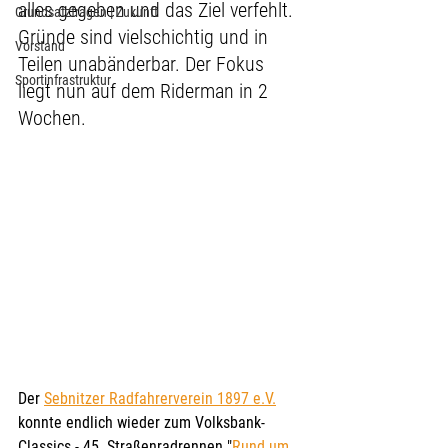
alles gegeben und das Ziel verfehlt. 
Grundsatzfragen | Zukunft
Gründe sind vielschichtig und in 
Vorstand
Teilen unabänderbar. Der Fokus 
Sportinfrastruktur
liegt nun auf dem Riderman in 2 
Wochen. 
Der 
Sebnitzer Radfahrerverein 1897 e.V.
konnte endlich wieder zum Volksbank-
Classics - 45. Straßenradrennen "
Rund um 