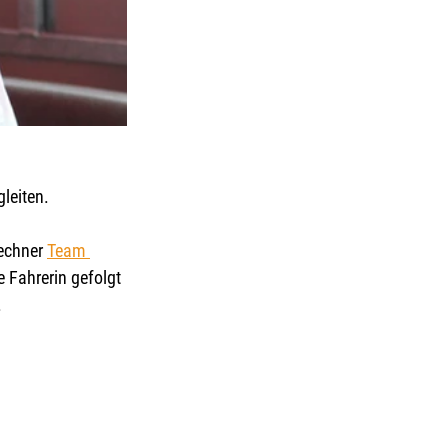
leiten. 
echner 
Team 
 Fahrerin gefolgt 
.