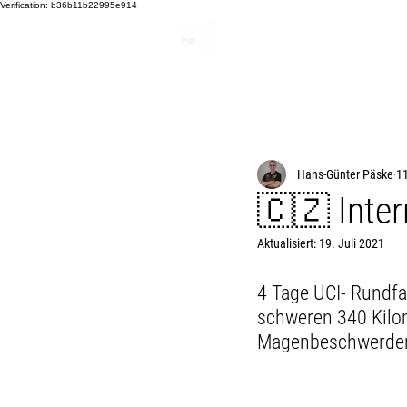
Verification: b36b11b22995e914
HOME
BLOG
Hans-Günter Päske
11
🇨🇿 Inter
Aktualisiert:
19. Juli 2021
4 Tage UCI- Rundfa
schweren 340 Kilom
Magenbeschwerden 