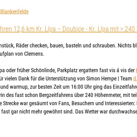
Blankenfelde
fahren 12,6 km Kr. Lípa – Doubice - Kr. Lípa mit > 2
hstück, Räder checken, bauen, basteln und schrauben. Nichts bl
aufplan von Clemens.
a oder früher Schönlinde, Parkplatz ergattern fast vis á vis der 
ür vielen Dank für die Unterstützung von Simon Hempe | Team 
d
 und warmup, zur besten Zeit um 16:00 Uhr ging das Einzeitfahre
erin des fast schon Bergzeitfahrens über 240 Höhenmeter, mit tei
e Strecke war gesäumt von Fans, Besuchern und Interessierten: 
fast gar nicht mehr gewöhnt sind. Das Wetter war durchwachs