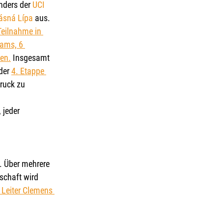
nders der 
UCI
ásná Lípa
 aus. 
Teilnahme in 
ams, 6 
en.
 Insgesamt 
der 
4. Etappe 
ruck zu 
 jeder 
. Über mehrere 
schaft wird 
Leiter Clemens 