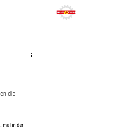
TNER
More
en die 
 mal in der 