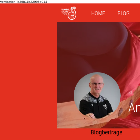
Verification: b36b11b22995e914
HOME
BLOG
An
Profil
Blogbeiträge