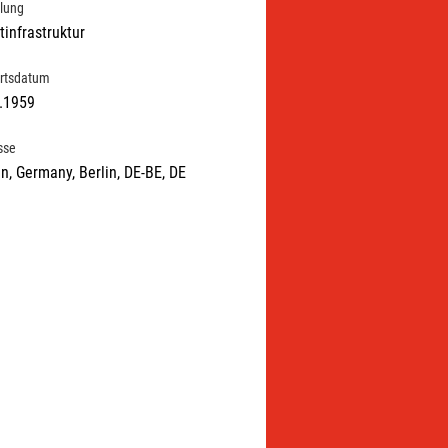
ilung
tinfrastruktur
rtsdatum
.1959
sse
in, Germany, Berlin, DE-BE, DE