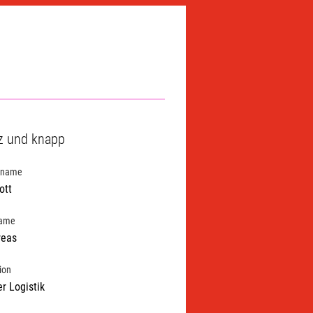
z und knapp
hname
ott
name
reas
ion
er Logistik