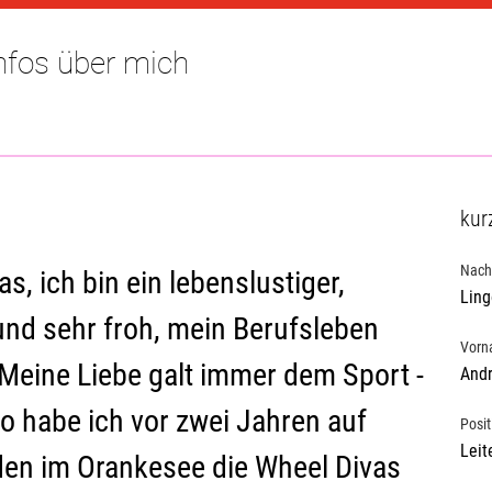
Infos über mich
kur
Nac
, ich bin ein lebenslustiger, 
Ling
und sehr froh, mein Berufsleben 
Vor
 Meine Liebe galt immer dem Sport -
And
 habe ich vor zwei Jahren auf 
Posit
Leit
n im Orankesee die Wheel Divas 