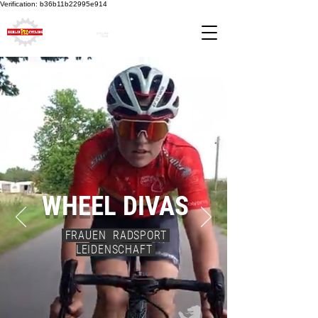
Verification: b36b11b22995e914
WHEEL DIVAS
FRAUEN RADSPORT
LEIDENSCHAFT