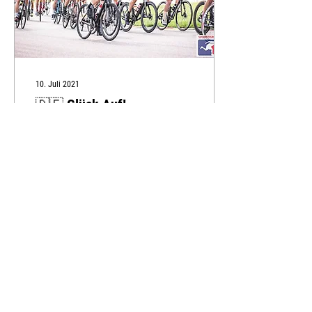
10. Juli 2021
🇩🇪 Glück Auf! -
Erzgebirgstour 2021
Das Erzgebirge ist reich an
Tradition und
Bergbaugeschichte. Untertage
regnet es zwar nicht, Sonne
gibt’s allerdings auch wenig
–...
180
Newsletter
Pressekit
Nachhaltigkeit