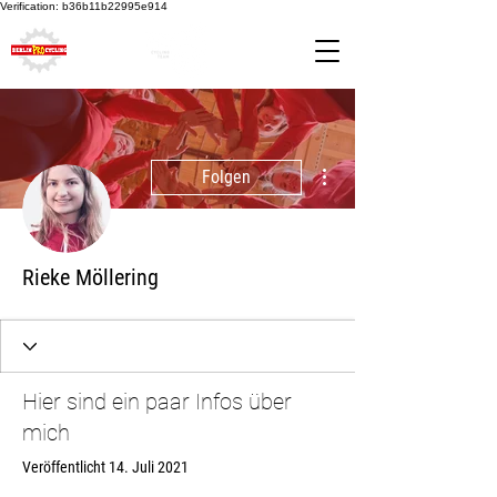
Verification: b36b11b22995e914
Weitere Optionen
Folgen
Rieke Möllering
Hier sind ein paar Infos über
mich
Veröffentlicht 14. Juli 2021