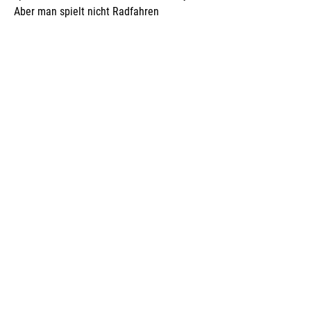
Aber man spielt nicht Radfahren
Bahnspezialist!
kurz und knapp
Nachname
Mühlbach
Vorname