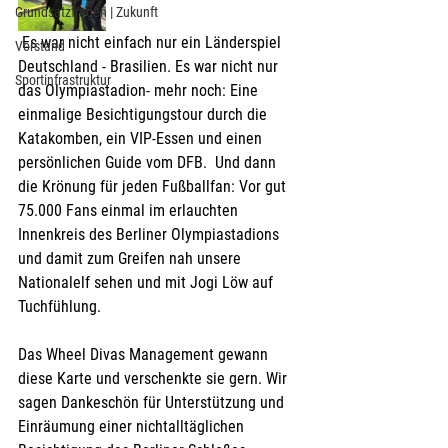
Grundsatzfragen | Zukunft
 Es war nicht einfach nur ein Länderspiel 
Vorstand
Deutschland - Brasilien. Es war nicht nur 
Sportinfrastruktur
das Olympiastadion- mehr noch: Eine 
einmalige Besichtigungstour durch die 
Katakomben, ein VIP-Essen und einen 
persönlichen Guide vom DFB.  Und dann 
die Krönung für jeden Fußballfan: Vor gut 
75.000 Fans einmal im erlauchten 
Innenkreis des Berliner Olympiastadions 
und damit zum Greifen nah unsere 
Nationalelf sehen und mit Jogi Löw auf 
Tuchfühlung.
Das Wheel Divas Management gewann 
diese Karte und verschenkte sie gern. Wir 
sagen Dankeschön für Unterstützung und 
Einräumung einer nichtalltäglichen 