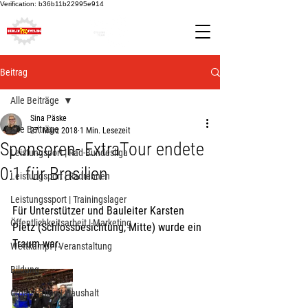
Verification: b36b11b22995e914
Beitrag
Alle Beiträge
Sina Päske
Alle Beiträge
27. März 2018
1 Min. Lesezeit
Sponsoren- ExtraTour endete
Leistungsport | Rad-Bundesliga
0:1 für Brasilien
Leistungsport | Radrennen
Leistungssport | Trainingslager
Für Unterstützer und Bauleiter Karsten 
Öffentlichkeitsarbeit | Marketing
Pietz (Schlossbesichtung, Mitte) wurde ein 
Traum war.
Wettkampf | Veranstaltung
Bildung
Organisation | Haushalt