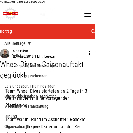
Verification: b36b11b22995e914
Beitrag
Alle Beiträge
Sina Päske
Alle Beiträge
25. März 2018
1 Min. Lesezeit
Wheel Divas - Saisonauftakt
Leistungsport | Rad-Bundesliga
geglückt
Leistungsport | Radrennen
Leistungssport | Trainingslager
Team Wheel Divas starteten an 2 Tage in 3 
Öffentlichkeitsarbeit | Marketing
Wettkämpfen mit hervorragender 
Platzierung.
Wettkampf | Veranstaltung
Bildung
Team war in "Rund im Ascheffel", Rødekro 
Dänemark, Leipzig "Kiterium an der Red 
Organisation | Haushalt