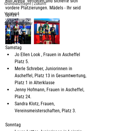
Bull Arena" vertreten und sicherte sich 
Grundsatzfragen | Zukunft
vordere Platzierungen. Mädels - Ihr seid 
Vorstand
Spitze !
Sportinfrastruktur
Samstag 
Jo Ellen Look , Frauen in Ascheffel 
Platz 5.  
Merle Schreber, Juniorinnen in 
Ascheffel, Platz 13 in Gesamtwertung, 
Platz 1 in Alterklasse  
Jenny Hofmann, Frauen in Ascheffel, 
Platz 24.  
Sandra Klotz, Frauen, 
Vereinsmeisterschaften, Platz 3. 
Sonntag 