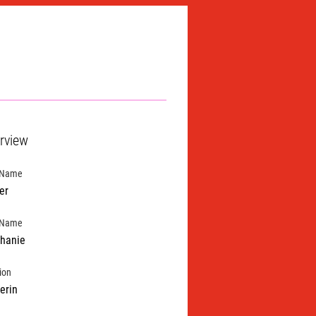
rview
 Name
er
t Name
hanie
ion
erin