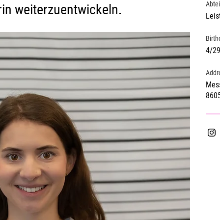
Abte
rin weiterzuentwickeln.
Leis
Birth
4/2
Addr
Mess
8605