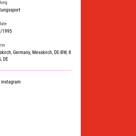
ilung
tungssport
date
9/1995
ess
kirch, Germany, Messkirch, DE-BW, 8
, DE
instagram