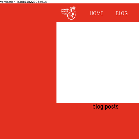
Verification: b36b11b22995e914
HOME
BLOG
profile
blog posts