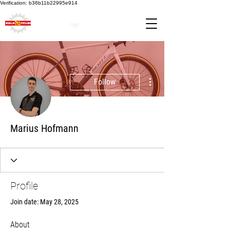
Verification: b36b11b22995e914
More actions
Follow
Marius Hofmann
Profile
Join date: May 28, 2025
About