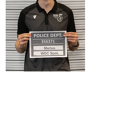
Overview
Last Name
Hofmann
First Name