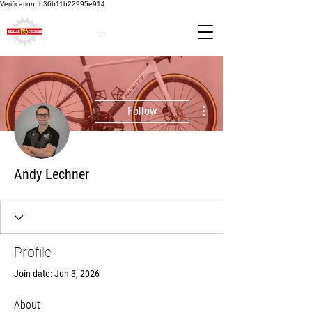
Verification: b36b11b22995e914
More actions
Follow
Andy Lechner
Profile
Join date: Jun 3, 2026
About